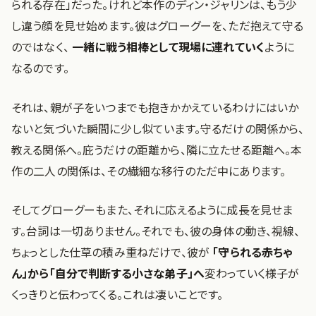
られる存在」だった。けれど本作のディン・ジャリンは、もう少
し違う顔を見せ始めます。彼はグローグーを、ただ抱えて守る
のではなく、
一緒に戦う相棒として現場に連れていく
ように
なるのです。
それは、親が子をいつまでも抱きかかえているわけにはいか
ないと気づいた瞬間に少し似ています。守るだけの関係から、
教える関係へ。庇うだけの距離から、隣に立たせる距離へ。本
作の二人の関係は、その繊細な移行のただ中にあります。
そしてグローグーもまた、それに応えるように成長を見せま
す。台詞は一切ありません。それでも、彼の身体の動き、視線、
ちょっとした仕草の積み重ねだけで、彼が
「守られる赤ちゃ
ん」から「自分で判断する小さな弟子」へ
変わっていく様子が
くっきりと伝わってくる。これは凄いことです。