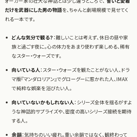
ォーカー家の壮大な神話とは少し違うところで、
誓いと愛着
だけを武器にした男の物語
を、ちゃんと劇場規模で見せてく
れる一本です。
どんな気分で観る？
：難しいことは考えず、休日の昼や家
族と過ごす夜に。心の体力をあまり使わず楽しめる、稀有
なスター・ウォーズです。
向いている人
：スター・ウォーズを観たことがない人、ドラ
マ版『マンダロリアン』でグローグーに惹かれた人、IMAX
で純粋な娯楽を浴びたい人。
向いていないかもしれない人
：シリーズ全体を揺るがすよ
うな神話的サプライズや、密度の高いシリーズ接続を期待
する人。
余韻
：気持ちのいい疲れ。重い余韻ではなく、観終わって