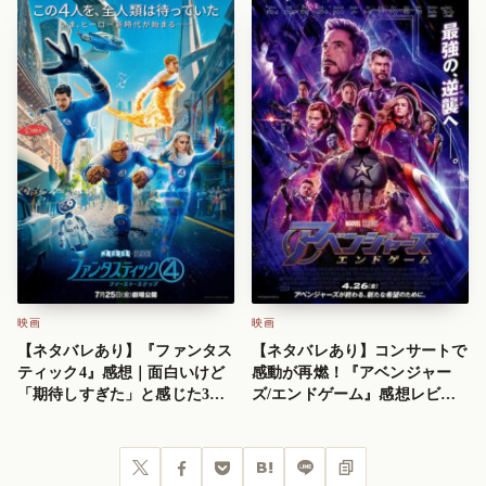
る」理由
映画
映画
【ネタバレあり】『ファンタス
【ネタバレあり】コンサートで
ティック4』感想｜面白いけど
感動が再燃！『アベンジャー
「期待しすぎた」と感じた3つ
ズ/エンドゲーム』感想レビュ
の理由と圧倒的な映像美
ー｜ヒーロー達が迎えた完璧す
ぎる結末
Post
Share
Pocket
Hatena
LINE
URLコピー