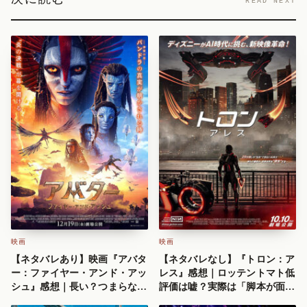
READ NEXT
映画
映画
【ネタバレあり】映画『アバタ
【ネタバレなし】『トロン：ア
ー：ファイヤー・アンド・アッ
レス』感想｜ロッテントマト低
シュ』感想｜長い？つまらな
評価は嘘？実際は「脚本が面白
い？3Dで観ないと「絶対損す
い」王道SFだった！