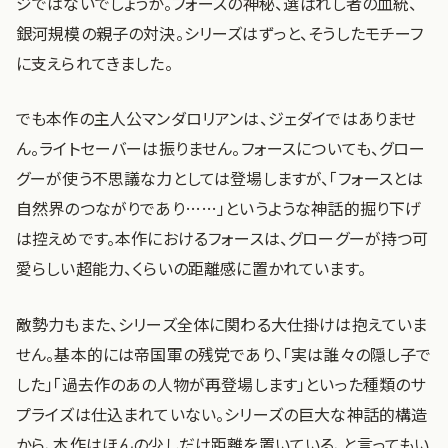
ジではないでしょうか。フォースの神秘、選ばれし者の血統、
銀河規模の親子の対決。シリーズはずっと、そうしたモチーフ
に支えられてきました。
でも本作の主人公マンダロリアンは、ジェダイではありませ
ん。ライトセーバーは振りません。フォースについても、グロー
グーが使う不思議な力としては登場しますが、「フォースとは
自然界のつながりであり……」というような神話的掘り下げ
は控えめです。本作におけるフォースは、グローグーが持つ可
愛らしい超能力、くらいの距離感に置かれています。
敵勢力もまた、シリーズ全体に関わる大仕掛けは抱えていま
せん。基本的には帝国軍の残党であり、「実は誰々の隠し子で
した」「過去作のあの人物が再登場します」といった種類のサ
プライズは仕込まれていない。シリーズの巨大な神話的構造
から、本作はほんの少しだけ距離を置いている、と言ってもい