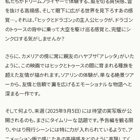
私たちがドリームフライヤーで体験する、風を切る爽快感、雲
を抜ける高揚感、そして眼下に広がる世界を見下ろすあの感
覚…。それは、『ヒックとドラゴン』の主人公ヒックが、ドラゴン
のトゥースの背中に乗って大空を駆け巡る感覚と、完璧にシ
ンクロする気がしませんか？
さらに、カメリアの傍に常に親友のハヤブサ「アレッタ」がいた
ように、この映画ではヒックとトゥースの間に育まれる種族を
超えた友情が描かれます。ソアリンの体験が、単なる絶景ツア
ーから、友情と信頼で翼を広げるエモーショナルな物語へと
深まる一作です。
そして何より、来週（2025年9月5日）には待望の実写版が公
開されるのも、まさにタイムリーな話題です。予告編を観る限
り、やはり飛行シーンには特に力が入れられているようで、ア
ニメーション版で感じたあの高揚感をどのように表現してく