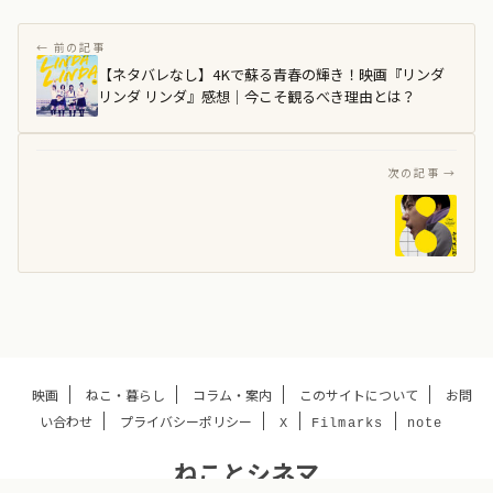
【ネタバレなし】4Kで蘇る青春の輝き！映画『リンダ
リンダ リンダ』感想｜今こそ観るべき理由とは？
【ネ
タ
バ
レ
な
し】
映
画
『８
番
出
映画
ねこ・暮らし
コラム・案内
このサイトについて
お問
口』
い合わせ
プライバシーポリシー
は
X
Filmarks
note
面
ねことシネマ
白
い？