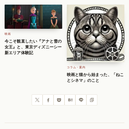
アイランドの映像美と空虚な物
語
映画
今こそ観直したい『アナと雪の
女王』と、東京ディズニーシー
新エリア体験記
コラム・案内
映画と猫から始まった、「ねこ
とシネマ」のこと
Post
Share
Pocket
Hatena
LINE
URLコピー