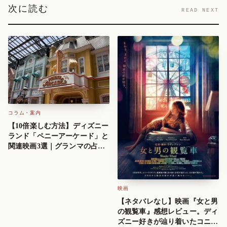
次に読む
READ NEXT
コラム・案内
【10倍楽しむ方法】ディズニー
ランド「ペニーアーケード」と
関連映画3選｜グランマの占い
の元ネタも解説
映画
【ネタバレなし】映画『女と男
の観覧車』感想レビュー。ディ
ズニー好きが辿り着いたコニー