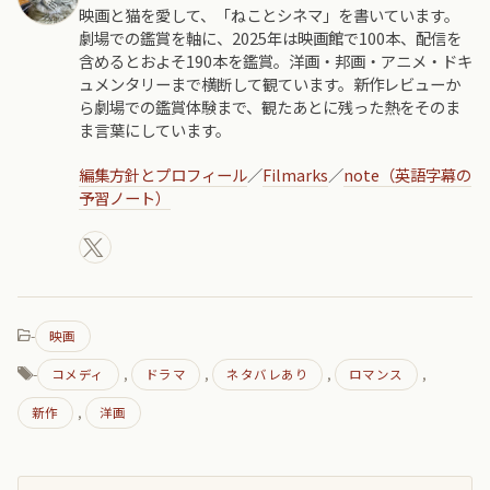
映画と猫を愛して、「ねことシネマ」を書いています。
劇場での鑑賞を軸に、2025年は映画館で100本、配信を
含めるとおよそ190本を鑑賞。洋画・邦画・アニメ・ドキ
ュメンタリーまで横断して観ています。新作レビューか
ら劇場での鑑賞体験まで、観たあとに残った熱をそのま
ま言葉にしています。
編集方針とプロフィール
／
Filmarks
／
note（英語字幕の
予習ノート）
-
映画
-
,
,
,
,
コメディ
ドラマ
ネタバレあり
ロマンス
,
新作
洋画