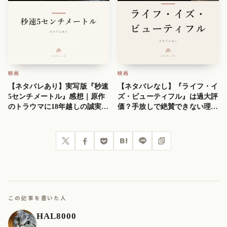
映画
映画
【ネタバレあり】実写版『秒速
【ネタバレなし】『ライフ・イ
5センチメートル』感想｜原作
ズ・ビューティフル』は過大評
のトラウマに18年越しの誠実な
価？手放しで絶賛できない理由
アンサー
を正直に考察
Post
Share
Pocket
Hatena
LINE
URLコピー
この記事を書いた人
HAL8000