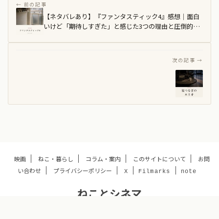
【ネタバレあり】『ファンタスティック4』感想｜面白
いけど「期待しすぎた」と感じた3つの理由と圧倒的な
映像美
【ネ
タ
バ
レ
あ
り】
『星
つ
な
ぎ
の
映画
ねこ・暮らし
コラム・案内
このサイトについて
お問
エ
い合わせ
プライバシーポリシー
リ
X
Filmarks
note
オ』
ねことシネマ
感
想・
© 2025 ねことシネマ
考