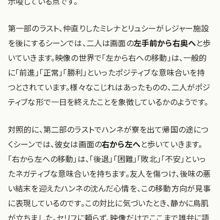
示唆している点です。
第一部のラスト、仲直りしたミレナとリュシーがレジャー施設
を後にするシーンでは、二人は画面の
左手前から右奥へ
と歩
いていきます。映像の世界で「左から右への移動」は、一般的
に「前進」「正常」「勝利」といったポジティブな意味合いを持
つとされています。様々なこじれはあったものの、二人がポジ
ティブな形で一日を終えたことを象徴しているかのようです。
対照的に、第二部のラストでハンネが寮を出て帰国の途につ
くシーンでは、彼女は画面の
右から左へ
と歩いていきます。
「右から左への移動」は、「後退」「困難」「敗北」「不安」といっ
たネガティブな意味合いを持ちます。友人を傷つけ、後味の悪
い結末を迎えたハンネの沈んだ心情を、この移動方向が見事
に表現しているのです。この対比に気づいたとき、静かに鳥肌
が立ちました。セリフに頼らず、映像だけでここまで雄弁に語