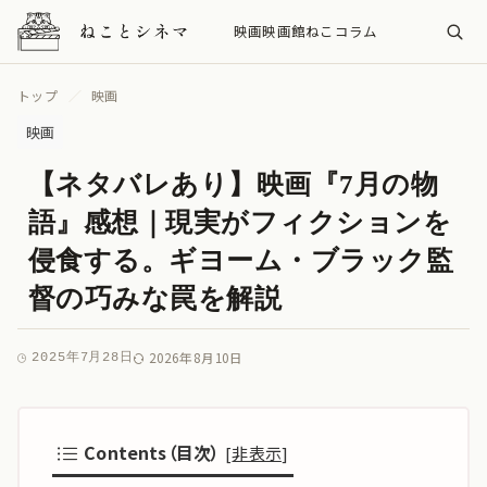
映画
映画館
ねこ
コラム
トップ
映画
映画
【ネタバレあり】映画『7月の物
語』感想｜現実がフィクションを
侵食する。ギヨーム・ブラック監
督の巧みな罠を解説
2026年8月10日
2025年7月28日
Contents（目次）
[
非表示
]